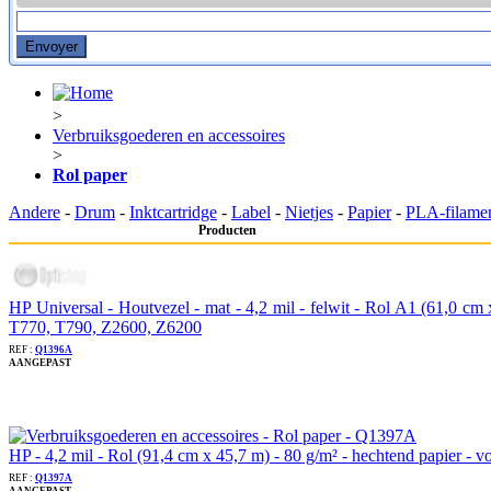
>
Verbruiksgoederen en accessoires
>
Rol paper
Andere
-
Drum
-
Inktcartridge
-
Label
-
Nietjes
-
Papier
-
PLA-filame
Producten
HP Universal - Houtvezel - mat - 4,2 mil - felwit - Rol A1 (61,0 c
T770, T790, Z2600, Z6200
REF :
Q1396A
AANGEPAST
HP - 4,2 mil - Rol (91,4 cm x 45,7 m) - 80 g/m² - hechtend papie
REF :
Q1397A