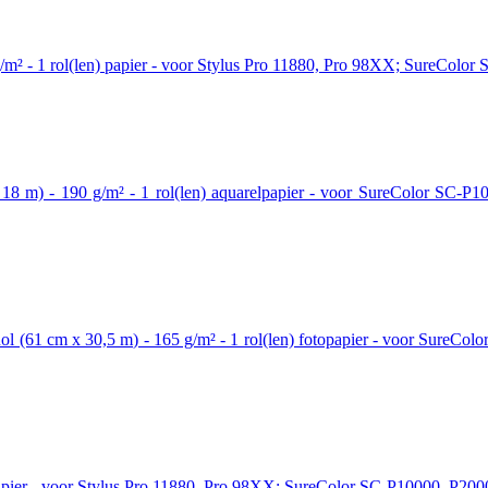
g/m² - 1 rol(len) papier - voor Stylus Pro 11880, Pro 98XX; SureCol
 18 m) - 190 g/m² - 1 rol(len) aquarelpapier - voor SureColor SC-
ol (61 cm x 30,5 m) - 165 g/m² - 1 rol(len) fotopapier - voor Sure
 papier - voor Stylus Pro 11880, Pro 98XX; SureColor SC-P10000, P2