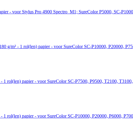
 papier - voor Stylus Pro 4900 Spectro_M1; SureColor P5000, SC-P10
 180 g/m² - 1 rol(len) papier - voor SureColor SC-P10000, P20000, 
m² - 1 rol(len) papier - voor SureColor SC-P7500, P9500, T2100, T31
² - 1 rol(len) papier - voor SureColor SC-P10000, P20000, P6000, P