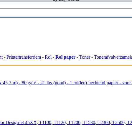
nt
-
Printertransferriem
-
Rol
-
Rol paper
-
Toner
-
Tonerafvalverzamel
m x 45,7 m) - 80 g/m² - 21 lbs (pond) - 1 rol(len) hechtend papier -
r - voor DesignJet 45XX, T1100, T1120, T1200, T1530, T2300, T2500, 