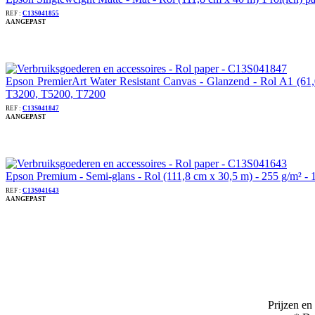
REF :
C13S041855
AANGEPAST
Epson PremierArt Water Resistant Canvas - Glanzend - Rol A1 (61
T3200, T5200, T7200
REF :
C13S041847
AANGEPAST
Epson Premium - Semi-glans - Rol (111,8 cm x 30,5 m) - 255 g/m² -
REF :
C13S041643
AANGEPAST
Prijzen en