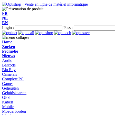
FR
NL
EN
Login :
Pass :
Home
Zoeken
Promotie
Nieuws
Audio
Barcode
Blu Ray
Camera's
Complete'PC
Games
Geheugen
Geluidskaarten
GPS
Kabels
Mobile
Moederborden