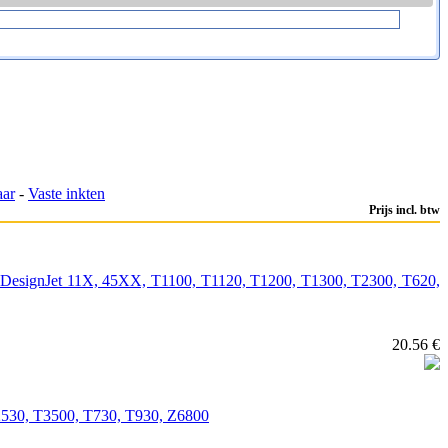
aar
-
Vaste inkten
Prijs incl. btw
 voor DesignJet 11X, 45XX, T1100, T1120, T1200, T1300, T2300, T620,
20.56 €
T2530, T3500, T730, T930, Z6800