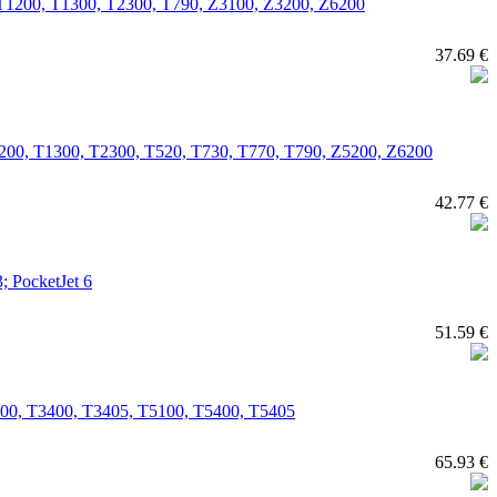
00, T1200, T1300, T2300, T790, Z3100, Z3200, Z6200
37.69 €
, T1200, T1300, T2300, T520, T730, T770, T790, Z5200, Z6200
42.77 €
; PocketJet 6
51.59 €
3100, T3400, T3405, T5100, T5400, T5405
65.93 €