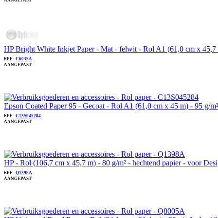
AANGEPAST
HP Bright White Inkjet Paper - Mat - felwit - Rol A1 (61,0 cm x 45
REF :
C6035A
AANGEPAST
Epson Coated Paper 95 - Gecoat - Rol A1 (61,0 cm x 45 m) - 95 g/
REF :
C13S045284
AANGEPAST
HP - Rol (106,7 cm x 45,7 m) - 80 g/m² - hechtend papier - voor 
REF :
Q1398A
AANGEPAST