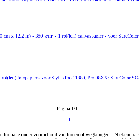
,0 cm x 12,2 m) - 350 g/m² - 1 rol(len) canvaspapier - voor SureCo
 1 rol(len) fotopapier - voor Stylus Pro 11880, Pro 98XX; SureColor
Pagina
1
/1
1
 informatie onder voorbehoud van fouten of weglatingen – Niet-contract