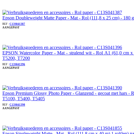
Epson Doubleweight Matte Paper - Mat - Rol (111,8 x 25 cm) - 180 
REF :
C13S041387
AANGEPAST
EPSON Watercolor Paper - Mat - stralend wit - Rol A1 (61,0 cm x
T5200, T7200
REF :
C13S041396
AANGEPAST
Epson Premium Glossy Photo Paper - Glanzend - gecoat met hars - R
T5100, T5400, T5405
REF :
C13S041390
AANGEPAST
Epson Singleweight Matte - Mat - Rol (111,8 cm x 40 m) 1 rol(len)