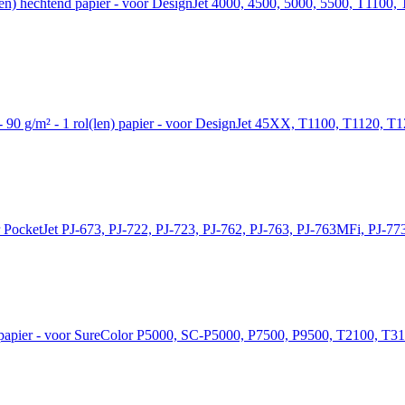
l(len) hechtend papier - voor DesignJet 4000, 4500, 5000, 5500, T11
m) - 90 g/m² - 1 rol(len) papier - voor DesignJet 45XX, T1100, T1120
r PocketJet PJ-673, PJ-722, PJ-723, PJ-762, PJ-763, PJ-763MFi, PJ-773
 - papier - voor SureColor P5000, SC-P5000, P7500, P9500, T2100, T