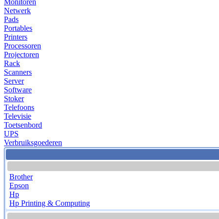
Monitoren
Netwerk
Pads
Portables
Printers
Processoren
Projectoren
Rack
Scanners
Server
Software
Stoker
Telefoons
Televisie
Toetsenbord
UPS
Verbruiksgoederen
Brother
Epson
Hp
Hp Printing & Computing