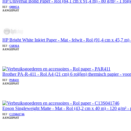
HP Universal Bond Paper - Rol (84,1 cm x 91,4 m) - 80 g/m² - 1 ro
REF :
Q8005A
AANGEPAST
HP Bright White Inkjet Paper - Mat - felwit - Rol (91,4 cm x 45,7 
REF :
C6036A
AANGEPAST
Brother PA-R-411 - Rol A4 (21 cm) 6 rol(len) thermisch papier - voo
REF :
PAR411
AANGEPAST
Epson Singleweight Matte - Mat - Rol (43,2 cm x 40 m) - 120 g/m²
REF :
C13S041746
AANGEPAST