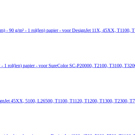
,7 m) - 90 g/m² - 1 rol(len) papier - voor DesignJet 11X, 45XX, T11
m² - 1 rol(len) papier - voor SureColor SC-P20000, T2100, T3100, T
DesignJet 45XX, 5100, L26500, T1100, T1120, T1200, T1300, T2300, 