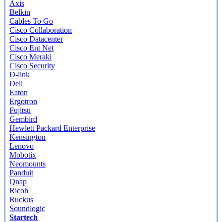
Axis
Belkin
Cables To Go
Cisco Collaboration
Cisco Datacenter
Cisco Ent Net
Cisco Meraki
Cisco Security
D-link
Dell
Eaton
Ergotron
Fujitsu
Gembird
Hewlett Packard Enterprise
Kensington
Lenovo
Mobotix
Neomounts
Panduit
Qnap
Ricoh
Ruckus
Soundlogic
Startech