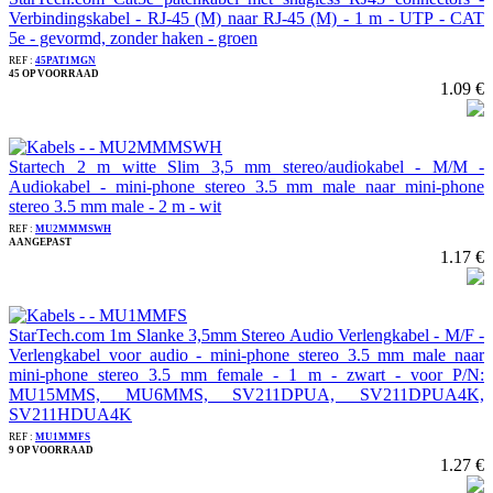
Verbindingskabel - RJ-45 (M) naar RJ-45 (M) - 1 m - UTP - CAT
5e - gevormd, zonder haken - groen
REF :
45PAT1MGN
45 OP VOORRAAD
1.09 €
Startech 2 m witte Slim 3,5 mm stereo/audiokabel - M/M -
Audiokabel - mini-phone stereo 3.5 mm male naar mini-phone
stereo 3.5 mm male - 2 m - wit
REF :
MU2MMMSWH
AANGEPAST
1.17 €
StarTech.com 1m Slanke 3,5mm Stereo Audio Verlengkabel - M/F -
Verlengkabel voor audio - mini-phone stereo 3.5 mm male naar
mini-phone stereo 3.5 mm female - 1 m - zwart - voor P/N:
MU15MMS, MU6MMS, SV211DPUA, SV211DPUA4K,
SV211HDUA4K
REF :
MU1MMFS
9 OP VOORRAAD
1.27 €