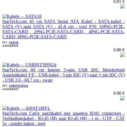
0.81 €
StarTech.com 45 cm SATA Serial ATA Kabel - SATA-kabel -
SATA (V) naar SATA (V) - 45.8 cm - voor P/N: 10P6G-PCIE-
SATA-CARD, 2P6G-PCIE-SATA-CARD, 4P6G-PCIE-SATA-
CARD, 6P6G-PCIE-SATA-CARD
REF :
SATA18
AANGEPAST
0.86 €
StarTech.com 60 cm Interne 5-pins USB IDC Moederbord
Aansluitkabel F/F - USB-kabel - 5 pin IDC (V) naar 5 pin IDC (V)
- USB 2.0 - 60.7 cm - zwart
REF :
USBINT5PIN24
AANGEPAST
0.96 €
StarTech.com Cat5e patchkabel met snagless RJ45 connectors -
Verbindingskabel - RJ-45 (M) naar RJ-45 (M) - 1 m - UTP - CAT
5e - zonder haken - geel