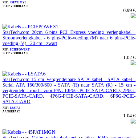
REF :
45PAT1MYL
15 OP VOORRAAD
0.99 €
StarTech.com 20cm 6-pins PCI Express voeding verlengkabel -
Stroomverlengkabel - 6 pins-PCIe-voeding (M) naar 6 pins-PCIe-
voeding (V) - 20 cm - zwart
REF :
PCIEPOWEXT
17 OP VOORRAAD
1.02 €
StarTech.com 15 cm Vergrendelbare SATA-kabel - SATA-kabel -
Serial ATA 150/300/600 - SATA (R) naar SATA (R) - 15 cm -
vergrendeld - rood - voor P/N: 10P6G-PCIE-SATA-CARD, 2P6G-
PCIE-SATA-CARD, 4P6G-PCIE-SATA-CARD, 6P6G-PCIE-
SATA-CARD
REF :
LSATA6
AANGEPAST
1.04 €
StarTech.com Cat5e patchkabel met snagless RJ45 connectors -