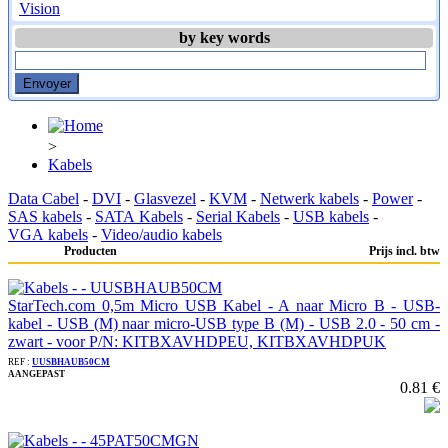
Vision
by key words
>
Kabels
Data Cabel
-
DVI
-
Glasvezel
-
KVM
-
Netwerk kabels
-
Power
-
SAS kabels
-
SATA Kabels
-
Serial Kabels
-
USB kabels
-
VGA kabels
-
Video/audio kabels
Producten
Prijs incl. btw
StarTech.com 0,5m Micro USB Kabel - A naar Micro B - USB-
kabel - USB (M) naar micro-USB type B (M) - USB 2.0 - 50 cm -
zwart - voor P/N: KITBXAVHDPEU, KITBXAVHDPUK
REF :
UUSBHAUB50CM
AANGEPAST
0.81 €