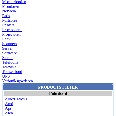
Moederborden
Monitoren
Netwerk
Pads
Portables
Printers
Processoren
Projectoren
Rack
Scanners
Server
Software
Stoker
Telefoons
Televisie
Toetsenbord
UPS
Verbruiksgoederen
PRODUCTS FILTER
Fabrikant
Allied Telesis
Amd
Apc
Aten