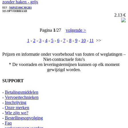
zonder haken - grijs
REF :
N6PAT100CMGRS
325 OP VOORRAAD
2.13 €
Pagina
1
/27
volgende >
1
-
2
-
3
-
4
-
5
-
6
-
7
-
8
-
9
-
10
-
11
>>
Prijzen en informatie onder voorbehoud van fouten of weglatingen –
Niet-contractuele foto's
* De voorraden en leveringstermijnen kunnen op elk moment
gewijzigd worden.
SUPPORT
-
Betalingsmiddelen
-
Vervoertechnieken
-
Inschrijving
-
Onze merken
-
Wie zijn we?
-
Bestellingsopvolging
-
Faq