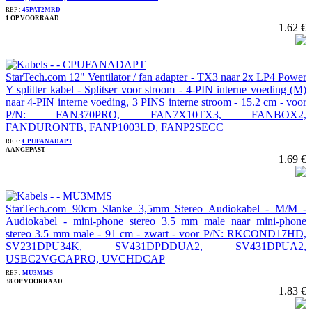
REF :
45PAT2MRD
1 OP VOORRAAD
1.62 €
StarTech.com 12" Ventilator / fan adapter - TX3 naar 2x LP4 Power
Y splitter kabel - Splitser voor stroom - 4-PIN interne voeding (M)
naar 4-PIN interne voeding, 3 PINS interne stroom - 15.2 cm - voor
P/N: FAN370PRO, FAN7X10TX3, FANBOX2,
FANDURONTB, FANP1003LD, FANP2SECC
REF :
CPUFANADAPT
AANGEPAST
1.69 €
StarTech.com 90cm Slanke 3,5mm Stereo Audiokabel - M/M -
Audiokabel - mini-phone stereo 3.5 mm male naar mini-phone
stereo 3.5 mm male - 91 cm - zwart - voor P/N: RKCOND17HD,
SV231DPU34K, SV431DPDDUA2, SV431DPUA2,
USBC2VGCAPRO, UVCHDCAP
REF :
MU3MMS
38 OP VOORRAAD
1.83 €