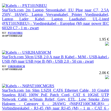
StarTech.com 2m Laptop Stroomkabel, EU Plug naar C7, 2.5A
250V, 18AWG, Laptop Vervangkabel, Printer Voedingskabel,
Laptop Lader Kabel, Laptop Laadkabel, UL-Listed
(PXT101NBEU) - Voedingskabel - Europlug (M) naar power IEC
60320 C7 - 1 m - zwart
REF :
PXT101NBEU
18 OP VOORRAAD
1.95 €
StarTech.com 50cm USB 2.0 A naar B Kabel - M/M - USB-kabel -
USB (M) naar USB type B (M) - USB 2.0 - 50 cm - zwart
REF :
USB2HAB50CM
12 OP VOORRAAD
2.06 €
StarTech.com 1m Slim LSZH CAT6 Ethernet Cable, 10 Gigabit
Snagless RJ45 100W PoE Patch Cord, CAT 6 10GbE UTP
Network Cable w/Strain Relief, Grey, ETL, Low Smoke Zero
Halogen - Category 6 - 28AWG (N6PAT100CMGRS) -
Verbindingskabel - RJ-45 (M) naar RJ-45 (M) - 1 m - CAT 6 -