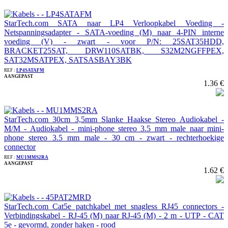
StarTech.com SATA naar LP4 Verloopkabel Voeding -
Netspanningsadapter - SATA-voeding (M) naar 4-PIN interne
voeding (V) - zwart - voor P/N: 25SAT35HDD,
BRACKET25SAT, DRW110SATBK, S32M2NGFFPEX,
SAT32MSATPEX, SATSASBAY3BK
REF :
LP4SATAFM
AANGEPAST
1.36 €
StarTech.com 30cm 3,5mm Slanke Haakse Stereo Audiokabel -
M/M - Audiokabel - mini-phone stereo 3.5 mm male naar mini-
phone stereo 3.5 mm male - 30 cm - zwart - rechterhoekige
connector
REF :
MU1MMS2RA
AANGEPAST
1.62 €
StarTech.com Cat5e patchkabel met snagless RJ45 connectors -
Verbindingskabel - RJ-45 (M) naar RJ-45 (M) - 2 m - UTP - CAT
5e - gevormd, zonder haken - rood