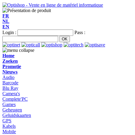
FR
NL
EN
Login :
Pass :
Home
Zoeken
Promotie
Nieuws
Audio
Barcode
Blu Ray
Camera's
Complete'PC
Games
Geheugen
Geluidskaarten
GPS
Kabels
Mobile