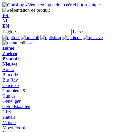
FR
NL
EN
Login :
Pass :
Home
Zoeken
Promotie
Nieuws
Audio
Barcode
Blu Ray
Camera's
Complete'PC
Games
Geheugen
Geluidskaarten
GPS
Kabels
Mobile
Moederborden