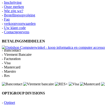
-
Inschrijving
-
Onze merken
-
Wie zijn we?
-
Bestellingsopvolging
-
Faq
-
verkoopvoorwaarden
-
Uw klant code
-
Contactgegevens
BETALINGSMIDDELEN
- Bancontact
- Virement Bancaire
- Facturation
- Visa
- Mastercard
- Maestro
- Res
OPTIGROUP DIVISIONS
-
Optinet