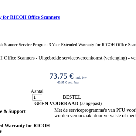
y for RICOH Office Scanners
oh Scanner Service Program 3 Year Extended Warranty for RICOH Office Scan
fice Scanners - Uitgebreide serviceovereenkomst (verlenging) - vervan
73.75
€
incl. btw
60.95 € excl. btw
Aantal
BESTEL
GEEN VOORRAAD
(aangepast)
Met de serviceprogramma's van PFU voorko
ce & Support
worden veroorzaakt door vervalste of mer
ed Warranty for RICOH
s