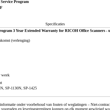
 Service Program
F
Specificaties
rogram 3 Year Extended Warranty for RICOH Office Scanners - uit
nkomst (verlenging)
r week
nt
5N, SP-1130N, SP-1425
 informatie onder voorbehoud van fouten of weglatingen – Niet-contract
 voorraden en leveringstermijnen kunnen op elk moment gewijzigd wo