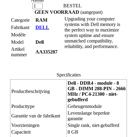
BESTEL
GEEN VOORRAAD
(aangepast)
Upgrading your computer
Categorie
RAM
systems with Dell memory is
Fabrikant
DELL
the perfect way to maximize
Modèle
system uptime and ensure
unmatched compatibility,
Model
Dell
reliability, and performance.
Artikel
AA335287
nummer
Specificaties
Dell - DDR4 - module - 8
GB - DIMM 288-PIN - 2666
Productbeschrijving
MHz / PC4-21300 - niet-
gebufferd
Producttype
Geheugenmodule
Levenslange beperkte
Garantie van de fabrikant
garantie
Voorzieningen
Single rank, niet-gebufferd
Capaciteit
8 GB