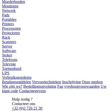
Moederborden
Monitoren
Netwerk
Pads
Portables
Printers
Processoren
Projectoren
Rack
Scanners
Server
Software
Stoker
Telefoons
Televisie
Toetsenbord
UPS
Verbruiksgoederen
Betalingsmiddelen
Vervoertechnieken
Inschrijving
Onze merken
Wie zijn we?
Bestellingsopvolging
Faq
vverkoopvoorwaarden
Uw
klant code
Contactgegevens
Hulp nodig ?
Contacteer ons
+32 (0)2 726 21 30