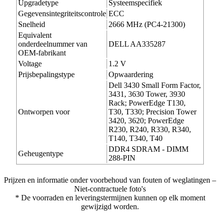
Upgradetype
Systeemspecifiek
Gegevensintegriteitscontrole
ECC
Snelheid
2666 MHz (PC4-21300)
Equivalent
onderdeelnummer van
DELL AA335287
OEM-fabrikant
Voltage
1.2 V
Prijsbepalingstype
Opwaardering
Dell 3430 Small Form Factor,
3431, 3630 Tower, 3930
Rack; PowerEdge T130,
Ontworpen voor
T30, T330; Precision Tower
3420, 3620; PowerEdge
R230, R240, R330, R340,
T140, T340, T40
DDR4 SDRAM - DIMM
Geheugentype
288-PIN
Prijzen en informatie onder voorbehoud van fouten of weglatingen –
Niet-contractuele foto's
* De voorraden en leveringstermijnen kunnen op elk moment
gewijzigd worden.