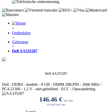
>
Onderdelen
>
Geheugen
>
Dell AA335287
Dell AA335287
Dell - DDR4 - module - 8 GB - DIMM 288-PIN - 2666 MHz /
PC4-21300 - 1.2 V - niet-gebufferd - ECC - Opwaardering
146.46
€
incl. btw
121.04 € excl. btw
Aantal