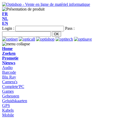
FR
NL
EN
Login :
Pass :
Home
Zoeken
Promotie
Nieuws
Audio
Barcode
Blu Ray
Camera's
Complete'PC
Games
Geheugen
Geluidskaarten
GPS
Kabels
Mobile