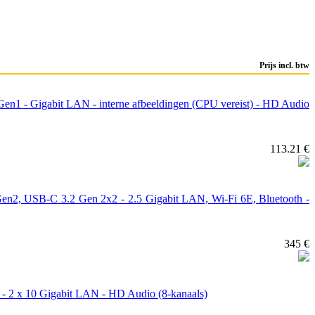
Prijs incl. btw
 - Gigabit LAN - interne afbeeldingen (CPU vereist) - HD Audio
113.21 €
, USB-C 3.2 Gen 2x2 - 2.5 Gigabit LAN, Wi-Fi 6E, Bluetooth -
345 €
2 x 10 Gigabit LAN - HD Audio (8-kanaals)