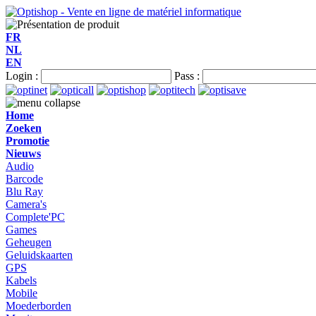
FR
NL
EN
Login :
Pass :
Home
Zoeken
Promotie
Nieuws
Audio
Barcode
Blu Ray
Camera's
Complete'PC
Games
Geheugen
Geluidskaarten
GPS
Kabels
Mobile
Moederborden