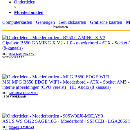
Onderdelen
>
Moederborden
Computerkasten
-
Geheugen
-
Geluidskaarten
-
Grafische kaarten
-
M
Producten
Gigabyte B550 GAMING X V2 - 1.0 - moederbord - ATX - Socket A
(8-kanaals)
REF :
B550 GAMING X V2
5 OP VOORRAAD
MSI MPG B650 EDGE WIFI - Moederbord - ATX - Socket AM5 - AM
interne afbeeldingen (CPU vereist) - HD Audio (8-kanaals)
REF :
MPG B650 EDGE WIFI
13 OP VOORRAAD
ASUS WS C422 SAGE/10G - Moederbord - SSI CEB - LGA2066 Socke
REF :
90SW00J0-M0EAY0