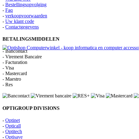
-
Bestellingsopvolging
-
Faq
-
verkoopvoorwaarden
-
Uw klant code
-
Contactgegevens
BETALINGSMIDDELEN
- Bancontact
- Virement Bancaire
- Facturation
- Visa
- Mastercard
- Maestro
- Res
OPTIGROUP DIVISIONS
-
Optinet
-
Opticall
-
Optitech
-
Optisave