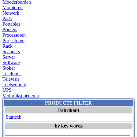
Moederborden
Monitoren
Netwerk
Pads
Portables
Printers
Processoren
Projectoren
Rack
Scanners
Server
Software
Stoker
Telefoons
Televisie
Toetsenbord
UPS
Verbruiksgoederen
PRODUCTS FILTER
Fabrikant
Startech
by key words