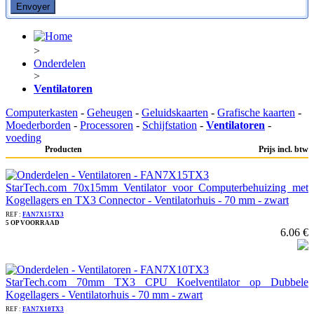
>
Onderdelen
>
Ventilatoren
Computerkasten
-
Geheugen
-
Geluidskaarten
-
Grafische kaarten
-
Moederborden
-
Processoren
-
Schijfstation
-
Ventilatoren
-
voeding
Producten
Prijs incl. btw
StarTech.com 70x15mm Ventilator voor Computerbehuizing met
Kogellagers en TX3 Connector - Ventilatorhuis - 70 mm - zwart
REF :
FAN7X15TX3
5 OP VOORRAAD
6.06 €
StarTech.com 70mm TX3 CPU Koelventilator op Dubbele
Kogellagers - Ventilatorhuis - 70 mm - zwart
REF :
FAN7X10TX3