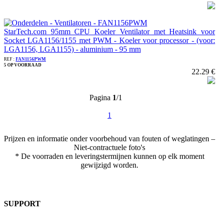
StarTech.com 95mm CPU Koeler Ventilator met Heatsink voor
Socket LGA1156/1155 met PWM - Koeler voor processor - (voor:
LGA1156, LGA1155) - aluminium - 95 mm
REF :
FAN1156PWM
5 OP VOORRAAD
22.29 €
Pagina
1
/1
1
Prijzen en informatie onder voorbehoud van fouten of weglatingen –
Niet-contractuele foto's
* De voorraden en leveringstermijnen kunnen op elk moment
gewijzigd worden.
SUPPORT