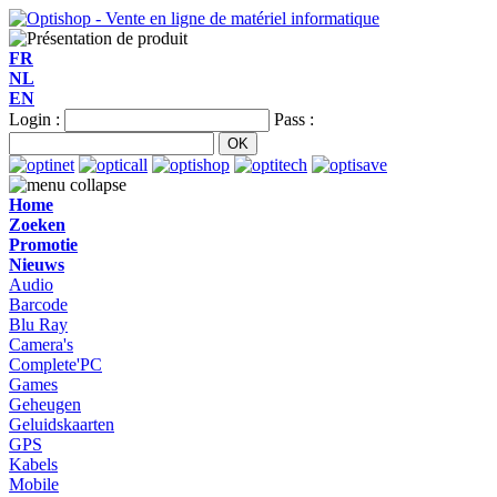
FR
NL
EN
Login :
Pass :
Home
Zoeken
Promotie
Nieuws
Audio
Barcode
Blu Ray
Camera's
Complete'PC
Games
Geheugen
Geluidskaarten
GPS
Kabels
Mobile