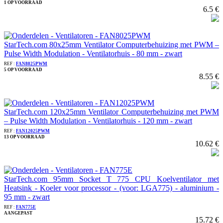
1 OP VOORRAAD
6.5 €
StarTech.com 80x25mm Ventilator Computerbehuizing met PWM –
Pulse Width Modulation - Ventilatorhuis - 80 mm - zwart
REF :
FAN8025PWM
5 OP VOORRAAD
8.55 €
StarTech.com 120x25mm Ventilator Computerbehuizing met PWM
– Pulse Width Modulation - Ventilatorhuis - 120 mm - zwart
REF :
FAN12025PWM
13 OP VOORRAAD
10.62 €
StarTech.com 95mm Socket T 775 CPU Koelventilator met
Heatsink - Koeler voor processor - (voor: LGA775) - aluminium -
95 mm - zwart
REF :
FAN775E
AANGEPAST
15.72 €